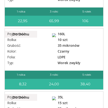
1 rolka
3 rolki
5 rolek
22,95
65,99
106
Pojemność:
Do Domu
160L
Rolka:
10 szt
Grubość:
35 mikronów
Kolor:
Czarny
Folia:
LDPE
Typ:
Worek zwykły
1 rolka
3 rolki
5 rolek
8,32
24,00
38,40
Pojemność:
Do Domu
35L
Rolka:
15 szt