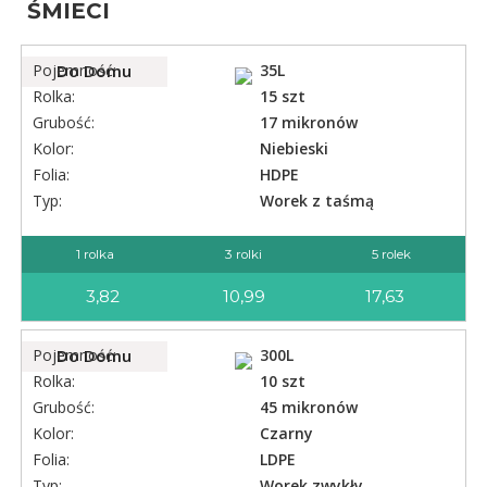
ŚMIECI
Pojemność:
Do Domu
35L
Rolka:
15 szt
Grubość:
17 mikronów
Kolor:
Niebieski
Folia:
HDPE
Typ:
Worek z taśmą
1 rolka
3 rolki
5 rolek
3,82
10,99
17,63
Pojemność:
Do Domu
300L
Rolka:
10 szt
Grubość:
45 mikronów
Kolor:
Czarny
Folia:
LDPE
Typ:
Worek zwykły