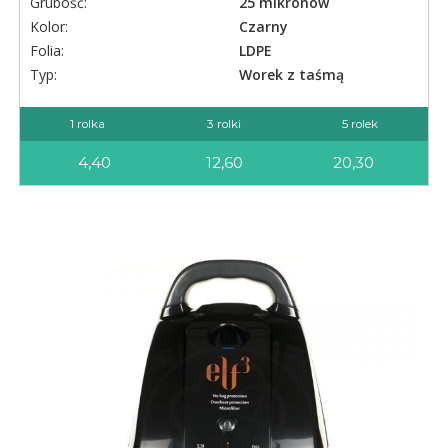
Grubość:
25 mikronów
Kolor:
Czarny
Folia:
LDPE
Typ:
Worek z taśmą
1 rolka
3 rolki
5 rolek
4,40
12,60
20,30