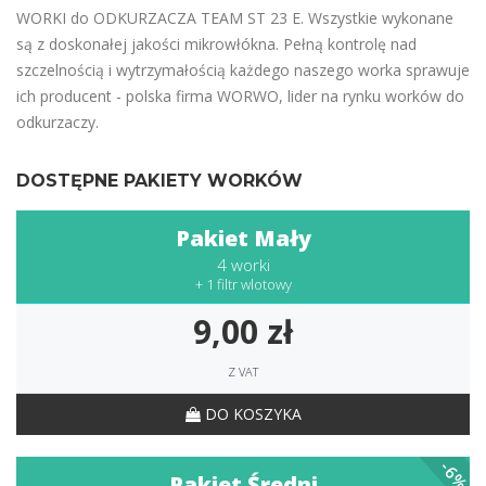
WORKI do ODKURZACZA TEAM ST 23 E. Wszystkie wykonane
są z doskonałej jakości mikrowłókna. Pełną kontrolę nad
szczelnością i wytrzymałością każdego naszego worka sprawuje
ich producent - polska firma WORWO, lider na rynku worków do
odkurzaczy.
DOSTĘPNE PAKIETY WORKÓW
Pakiet Mały
4 worki
+ 1 filtr wlotowy
9,00 zł
Z VAT
DO KOSZYKA
-6%
Pakiet Średni