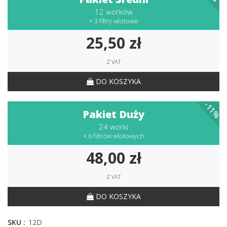
12 worków
+ 3 filtry wlotowe
25,50 zł
Z VAT
DO KOSZYKA
-11%
Pakiet Duży
24 worki
+ 6 filtrów wlotowych
48,00 zł
Z VAT
DO KOSZYKA
SKU :
12D