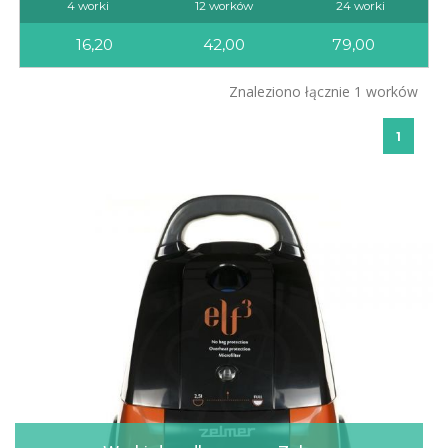
4 worki
12 worków
24 worki
16,20
42,00
79,00
Znaleziono łącznie 1 worków
1