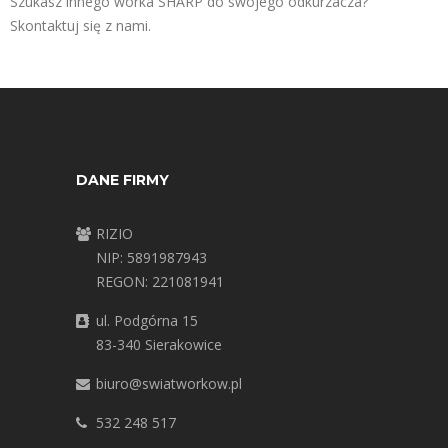
Szukasz innego worka SHARP do swojego odkurzacza?
Skontaktuj się z nami.
DANE FIRMY
RIZIO
NIP: 5891987943
REGON: 221081941
ul. Podgórna 15
83-340 Sierakowice
biuro@swiatworkow.pl
532 248 517