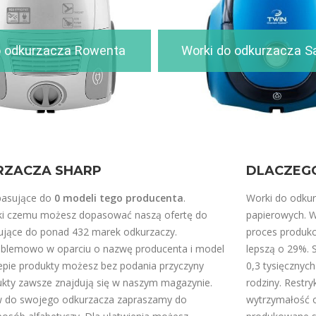
o odkurzacza Rowenta
Worki do odkurzacza 
RZACZA SHARP
DLACZEG
pasujące do
0 modeli tego producenta
.
Worki do odkur
ęki czemu możesz dopasować naszą ofertę do
papierowych. 
asujące do ponad 432 marek odkurzaczy.
proces produkc
roblemowo w oparciu o nazwę producenta i model
lepszą o 29%. 
epie produkty możesz bez podania przyczyny
0,3 tysięcznych
ukty zawsze znajdują się w naszym magazynie.
rodziny. Restry
ków do swojego odkurzacza zapraszamy do
wytrzymałość o