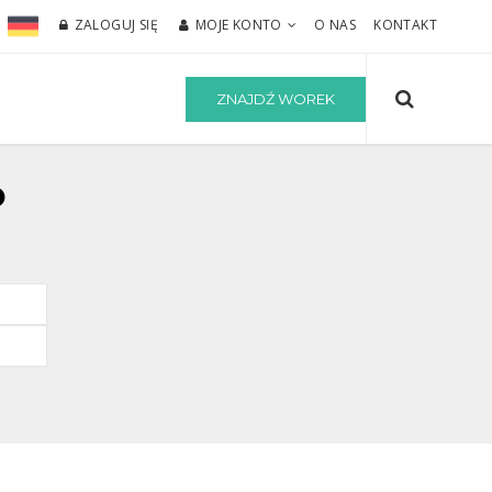
ZALOGUJ SIĘ
MOJE KONTO
O NAS
KONTAKT
ZNAJDŹ WOREK
O