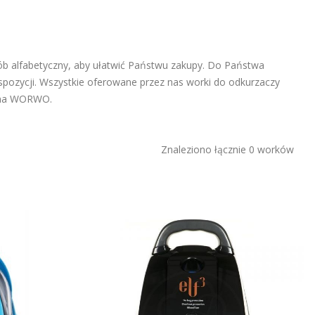
ób alfabetyczny, aby ułatwić Państwu zakupy. Do Państwa
pozycji. Wszystkie oferowane przez nas worki do odkurzaczy
irma WORWO.
Znaleziono łącznie 0 worków