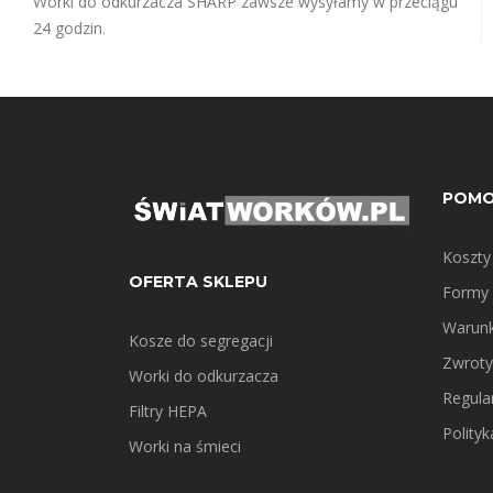
Worki do odkurzacza SHARP zawsze wysyłamy w przeciągu
24 godzin.
POM
Koszty
OFERTA SKLEPU
Formy 
Warunk
Kosze do segregacji
Zwroty
Worki do odkurzacza
Regula
Filtry HEPA
Polity
Worki na śmieci