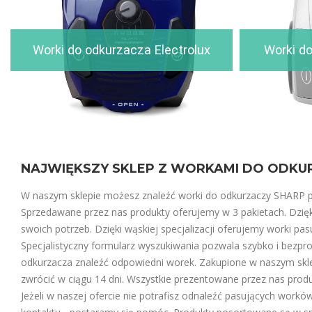
Worki do odkurzacza Electrolux
Worki d
NAJWIĘKSZY SKLEP Z WORKAMI DO ODKU
W naszym sklepie możesz znaleźć worki do odkurzaczy SHARP 
Sprzedawane przez nas produkty oferujemy w 3 pakietach. Dzi
swoich potrzeb. Dzięki wąskiej specjalizacji oferujemy worki p
Specjalistyczny formularz wyszukiwania pozwala szybko i bezp
odkurzacza znaleźć odpowiedni worek. Zakupione w naszym skl
zwrócić w ciągu 14 dni. Wszystkie prezentowane przez nas prod
Jeżeli w naszej ofercie nie potrafisz odnaleźć pasujących wor