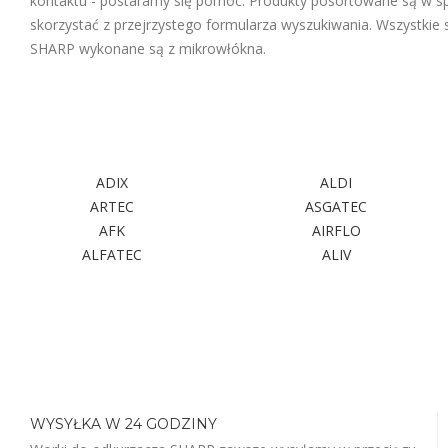
kontaktu - postaramy się pomóc. Produkty posortowane są w sp
skorzystać z przejrzystego formularza wyszukiwania. Wszystkie
SHARP wykonane są z mikrowłókna.
ADIX
ALDI
ARTEC
ASGATEC
AFK
AIRFLO
ALFATEC
ALIV
WYSYŁKA W 24 GODZINY