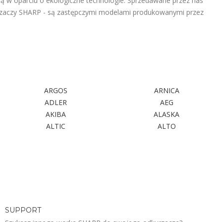
 w oparciu o ekologiczne technologie. Sprzedawane przez nas
rzaczy SHARP - są zastępczymi modelami produkowanymi przez
ARGOS
ARNICA
ADLER
AEG
AKIBA
ALASKA
ALTIC
ALTO
SUPPORT