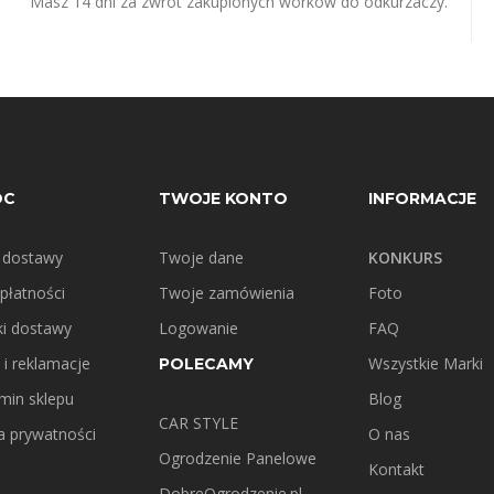
Masz 14 dni za zwrot zakupionych worków do odkurzaczy.
OC
TWOJE KONTO
INFORMACJE
 dostawy
Twoje dane
KONKURS
płatności
Twoje zamówienia
Foto
i dostawy
Logowanie
FAQ
 i reklamacje
Wszystkie Marki
POLECAMY
min sklepu
Blog
CAR STYLE
ka prywatności
O nas
Ogrodzenie Panelowe
Kontakt
DobreOgrodzenie.pl