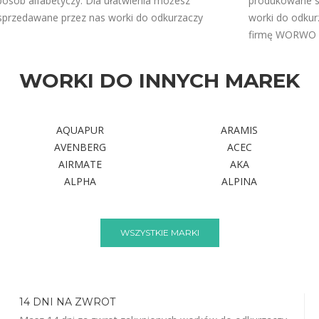
osób alfabetyczy. Dla ułatwienia możesz
produkowane są
 sprzedawane przez nas worki do odkurzaczy
worki do odku
firmę WORWO
WORKI DO INNYCH MAREK
AQUAPUR
ARAMIS
AVENBERG
ACEC
AIRMATE
AKA
ALPHA
ALPINA
WSZYSTKIE MARKI
14 DNI NA ZWROT