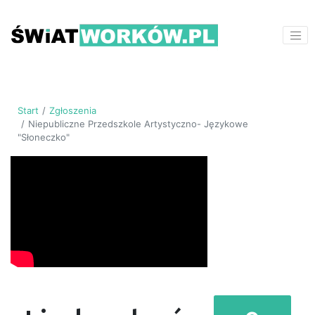
Start
Zgłoszenia
Niepubliczne Przedszkole Artystyczno- Językowe
"Słoneczko"