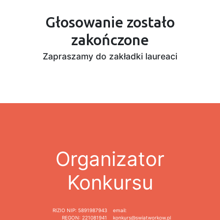
Głosowanie zostało
zakończone
Zapraszamy do zakładki laureaci
Organizator
Konkursu
RIZIO
NIP: 5891987943
email:
REGON: 221081941
konkurs@swiatworkow.pl